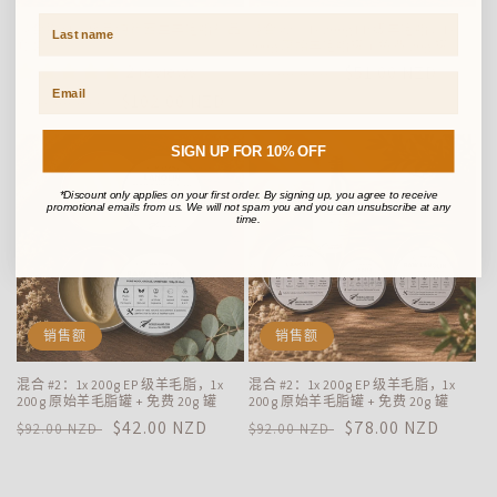
Last Name
混合款#4：极品纯新西兰羊毛脂礼品
混合 #2：1x 200g EP 级羊毛脂，1x
套装
200g 原始羊毛脂罐 + 免费 20g 罐
2 reviews
常
促
$51.00 NZD
$92.00 NZD
规
销
常
促
$102.00 NZD
$114.00 NZD
价
价
规
销
格
价
价
SIGN UP FOR 10% OFF
格
*Discount only applies on your first order. By signing up, you agree to receive
promotional emails from us. We will not spam you and you can unsubscribe at any
time.
销售额
销售额
混合 #2：1x 200g EP 级羊毛脂，1x
混合 #2：1x 200g EP 级羊毛脂，1x
200g 原始羊毛脂罐 + 免费 20g 罐
200g 原始羊毛脂罐 + 免费 20g 罐
常
促
$42.00 NZD
常
促
$78.00 NZD
$92.00 NZD
$92.00 NZD
规
销
规
销
价
价
价
价