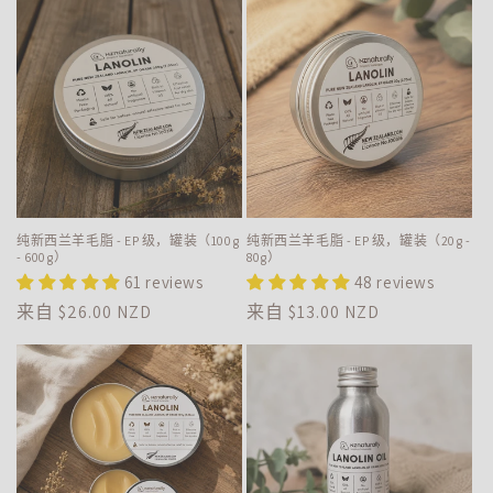
纯新西兰羊毛脂 - EP 级，罐装（100g
纯新西兰羊毛脂 - EP 级，罐装（20g -
- 600g）
80g）
61 reviews
48 reviews
常
来自
$26.00 NZD
常
来自
$13.00 NZD
规
规
价
价
格
格