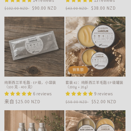
14 reviews
13 reviews
常
促
$90.00 NZD
常
促
$38.00 NZD
$102.00 NZD
$43.00 NZD
规
销
规
销
价
价
价
价
格
格
销售额
纯新西兰羊毛脂 - EP 级，小袋装
套装 #2：纯新西兰羊毛脂 EP 级罐装
（100 克 - 400 克）
（200g + 20g）
6 reviews
9 reviews
常
来自
$25.00 NZD
常
促
$52.00 NZD
$58.00 NZD
规
规
销
价
价
价
格
格