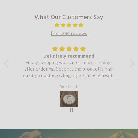
格
格
What Our Customers Say
from 294 reviews
Definitely recommend
!
Firstly, shipping was super quick, 1-2 days
.
after ordering. Second, the product is high
g.
quality and the packaging is simple. A health
condition has left me with super dry skin, I use
s
Brie Smith
an oil all over right after showering and
before drying off, then apply the lanolin over
top while I am still damp. It locks in the
moisture and stops me from feeling that icky
oily feeling after. This is a great product in my
opinion.