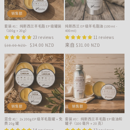
销售额
套装 #1：纯新西兰羊毛脂 EP 级罐装
纯新西兰 EP 级羊毛脂油 (100ml -
（100g + 20g）
400ml)
23 reviews
11 reviews
常
促
$34.00 NZD
常
来自
$31.00 NZD
$38.00 NZD
规
销
规
价
价
价
格
格
销售额
销售额
混合 #1：2x 200g EP 级羊毛脂罐 + 免
套装 #3：纯新西兰羊毛脂 EP 级油和
费 20g 罐
罐子（100 毫升 + 20 克）