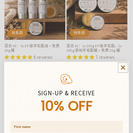
销售额
销售额
混合 #3：3x EP 级羊毛脂油 + 免费
混合 #2：1x 200g EP 级羊毛脂，1x
20g 罐
200g 原始羊毛脂罐 + 免费 20g 罐
6 reviews
7 reviews
常
促
$90.00 NZD
常
促
$80.00 NZD
$102.00 NZD
$92.00 NZD
规
销
规
销
价
价
价
价
格
格
SIGN-UP & RECEIVE
10% OFF
First Name
销售额
销售额