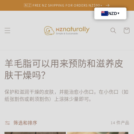
跳到内
🇳🇿 FREE NZ SHIPPING FOR ORDERS NZ$90+
容
购
物
车
收
羊毛脂可以用来预防和滋养皮
藏
肤干燥吗？
:
保护和滋润干燥的皮肤，并能治愈小伤口。在小伤口（如
纸张割伤或剃须割伤）上涂抹少量即可。
筛选和排序
14 件产品